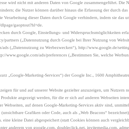
esse wird nicht mit anderen Daten von Google zusammengeführt. Die N
hindern; die Nutzer können darüber hinaus die Erfassung der durch das
 Verarbeitung dieser Daten durch Google verhindern, indem sie das u
m/dlpage/gaoptout?hl=de.
cken durch Google, Einstellungs- und Widerspruchsmöglichkeiten erfa
acy/partners („Datennutzung durch Google bei Ihrer Nutzung von Websi
es/ads („Datennutzung zu Werbezwecken“), http://www.google.de/settin
p://www.google.com/ads/preferences („Bestimmen Sie, welche Werbung
(kurz „Google-Marketing-Services“) der Google Inc., 1600 Amphitheat
igen für und auf unserer Website gezielter anzuzeigen, um Nutzern nur
r Produkte angezeigt werden, für die er sich auf anderen Webseiten inter
er Webseiten, auf denen Google-Marketing-Services aktiv sind, unmitt
 (unsichtbare Grafiken oder Code, auch als „Web Beacons“ bezeichnet) 
.h. eine kleine Datei abgespeichert (statt Cookies können auch verglei
nter anderem von google.com, doubleclick.net, invitemedia.com, adm