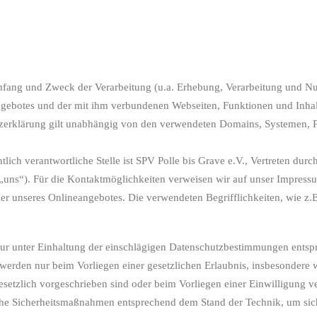
Umfang und Zweck der Verarbeitung (u.a. Erhebung, Verarbeitung und 
gebotes und der mit ihm verbundenen Webseiten, Funktionen und Inhal
zerklärung gilt unabhängig von den verwendeten Domains, Systemen, P
ich verantwortliche Stelle ist SPV Polle bis Grave e.V., Vertreten durch
 „uns“). Für die Kontaktmöglichkeiten verweisen wir auf unser Impress
r unseres Onlineangebotes. Die verwendeten Begrifflichkeiten, wie z.B.
nur unter Einhaltung der einschlägigen Datenschutzbestimmungen ents
erden nur beim Vorliegen einer gesetzlichen Erlaubnis, insbesondere 
esetzlich vorgeschrieben sind oder beim Vorliegen einer Einwilligung ve
sche Sicherheitsmaßnahmen entsprechend dem Stand der Technik, um siche