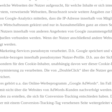
elche Webseiten der Nutzer aufgesucht, für welche Inhalte er sich inter
stem, verweisende Webseiten, Besuchszeit sowie weitere Angaben zur N
on Google-Analytics mitteilen, dass die IP-Adresse innerhalb von Mitg
n Wirtschaftsraum gekürzt und nur in Ausnahmefällen ganz an einen S
es Nutzers innerhalb von anderen Angeboten von Google zusammengefüh
Quellen verbunden werden. Wenn der Nutzer anschließend andere Webse
igt werden.
rketing-Services pseudonym verarbeitet. D.h. Google speichert und v
 Cookie-bezogen innerhalb pseudonymer Nutzer-Profile. D.h. aus der Sic
, sondern für den Cookie-Inhaber, unabhängig davon wer dieser Cookie-I
donymisierung zu verarbeiten. Die von „DoubleClick“ über die Nutzer 
ichert.
ices gehört u.a. das Online-Werbeprogramm „Google AdWords“. Im Fal
it nicht über die Websites von AdWords-Kunden nachverfolgt werden. 
den zu erstellen, die sich für Conversion-Tracking entschieden haben
ner mit einem Conversion-Tracking-Tag versehenen Seite weitergeleitet 