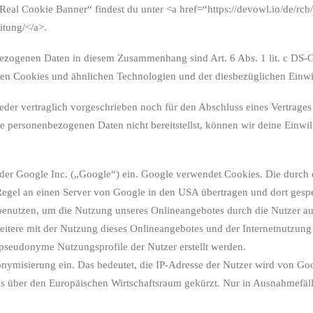
eal Cookie Banner“ findest du unter <a href=“https://devowl.io/de/rcb/
itung/</a>.
ezogenen Daten in diesem Zusammenhang sind Art. 6 Abs. 1 lit. c DS-G
tzten Cookies und ähnlichen Technologien und der diesbezüglichen Einwi
der vertraglich vorgeschrieben noch für den Abschluss eines Vertrages n
 personenbezogenen Daten nicht bereitstellst, können wir deine Einwil
 der Google Inc. („Google“) ein. Google verwendet Cookies. Die durch
Regel an einen Server von Google in den USA übertragen und dort gespe
benutzen, um die Nutzung unseres Onlineangebotes durch die Nutzer aus
itere mit der Nutzung dieses Onlineangebotes und der Internetnutzung
pseudonyme Nutzungsprofile der Nutzer erstellt werden.
nonymisierung ein. Das bedeutet, die IP-Adresse der Nutzer wird von Go
 über den Europäischen Wirtschaftsraum gekürzt. Nur in Ausnahmefälle