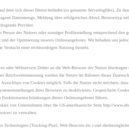
 auf dem sich dieser Dienst befindet (so genannte Serverlogfiles). Zu 
ragene Datenmenge, Meldung über erfolgreichen Abruf, Browsertyp nebs
nfragende Provider.
Person des Nutzers oder sonstiger Profilerstellung entsprechend den ge
und der Optimierung unseres Onlineangebotes. Wir behalten uns jedoch 
e Verdacht einer rechtswidrigen Nutzung besteht.
r oder Webservern Dritter an die Web-Browser der Nutzer übertragen u
r Reichweitenmessung werden die Nutzer im Rahmen dieser Datenschut
r Ausschluss von Cookies möglich. Falls die Nutzer nicht möchten, das
Systemeinstellungen ihres Browsers zu deaktivieren. Gespeicherte Cook
u Funktionseinschränkungen dieses Onlineangebotes führen.
ookies von Unternehmen über die US-amerikanische Seite http://www.abo
oices/ zu verwalten.
n Technologien (Tracking-Pixel, Web-Beacons etc.) und diesbezügliche