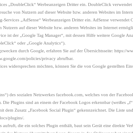
ces „DoubleClick“ Werbeanzeigen Dritter ein. DoubleClick verwendet 
esuche von Nutzern auf dieser Website bzw. anderen Websites im Intern
g-Services „AdSense“ Werbeanzeigen Dritter ein. AdSense verwendet C
 Nutzern auf dieser Website bzw. anderen Websites im Internet ermögli
ice ist der „Google Tag Manager“, mit dessen Hilfe weitere Google An
eClick“ oder „Google Analytics“).
wecken durch Google, erfahren Sie auf der Übersichtsseite: https://ww
w.google.com/policies/privacy abrufbar.
ces widersprechen möchten, können Sie die von Google gestellten Ein
ins“) des sozialen Netzwerkes facebook.com, welches von der Facebook
). Die Plugins sind an einem der Facebook Logos erkennbar (weißes „f“ 
t dem Zusatz „Facebook Social Plugin“ gekennzeichnet. Die Liste und
ocs/plugins/.
aufruft, die ein solches Plugin enthält, baut sein Gerät eine direkte 